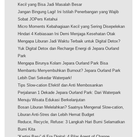
Kecil yang Bisa Jadi Masalah Besar
Jangan Bingung Lagi! Ini Istilah Penerbangan yang Wajib
Sobat JOPers Ketahui
Micro Moments Kebahagiaan Kecil yang Sering Disepelekan
Hindari 4 Kebiasaan Ini Demi Menjaga Kesehatan Otak
Mengapa Liburan Jadi Waktu Terbaik untuk Digital Detox?
Yuk Digital Detox dan Recharge Energi di Jepara Ourland
Park
Mengapa Birunya Kolam Jepara Ourland Park Bisa
Membantu Menyembuhkan Burnout? Jepara Ourland Park
Lebih Dari Sekedar Waterpark!
Tips Slow-cation Efektif dan Anti Membosankan
Perjalanan 1 Dekade Jepara Ourland Park: Dari Waterpark
Menuju Wisata Edukasi Berkelanjutan
Bosan Liburan Melelahkan? Saatnya Mengenal Slow-cation,
Liburan Anti-Stres dan Lebih Hemat Budget
Reduce, Recycle, Refuse: 3 Langkah Hari Bumi Selamatkan
Bumi Kita
“Kartini Baru” di Era Digital: 4 Pilar Agent of Change