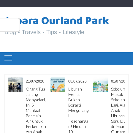
Skip
S
to
Jepara Ourland Park
fo
content
Blog - Travels - Tips - Lifestyle
6
08/07/2026
01/07/2026
29/06/2026
ua
Liburan
Sebelum
10
Hemat
Masuk
Kesalahan
i,
Bukan
Sekolah
Penumpan
Berarti
Lagi, Ajak
g yang
Mengurang
Anak
Sering
i
Liburan
Membuat
Kesenanga
Seru Dulu
Perjalanan
an
n! Hindari
di Jepara
Tidak
10
Ourland
Nyaman