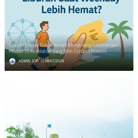
Liburan Hemat Bukan Berarti Mengurangi Kesenangan!
Hindari 10 Kesalahan yang Bikin Dompet Boncos
ADMIN JOP
08/07/2026
BLOG
EDUKASI
KADJINE COFFEE AND RESTO
KADJINE STABLE
LIFESTYLE
TIPS DAN TRIK
TRAVEL