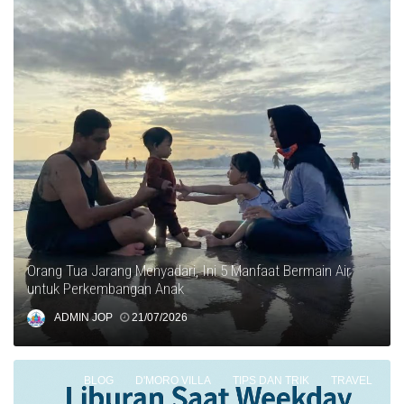
Orang Tua Jarang Menyadari, Ini 5 Manfaat Bermain Air
untuk Perkembangan Anak
ADMIN JOP
21/07/2026
BLOG
D'MORO VILLA
TIPS DAN TRIK
TRAVEL