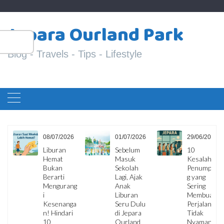
Skip
S
to
Jepara Ourland Park
fo
content
Blog - Travels - Tips - Lifestyle
6
08/07/2026
01/07/2026
29/06/2026
ua
Liburan
Sebelum
10
Hemat
Masuk
Kesalahan
i,
Bukan
Sekolah
Penumpan
Berarti
Lagi, Ajak
g yang
Mengurang
Anak
Sering
i
Liburan
Membuat
Kesenanga
Seru Dulu
Perjalanan
an
n! Hindari
di Jepara
Tidak
10
Ourland
Nyaman