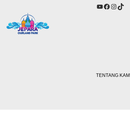
YouTube
Faceboo
Insta
Tik
TENTANG KAM