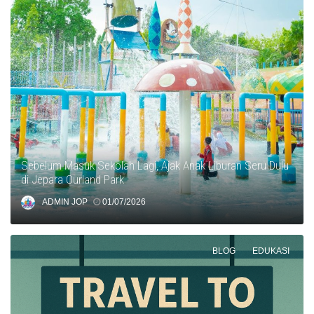
Sebelum Masuk Sekolah Lagi, Ajak Anak Liburan Seru Dulu
di Jepara Ourland Park
ADMIN JOP
01/07/2026
BLOG
EDUKASI