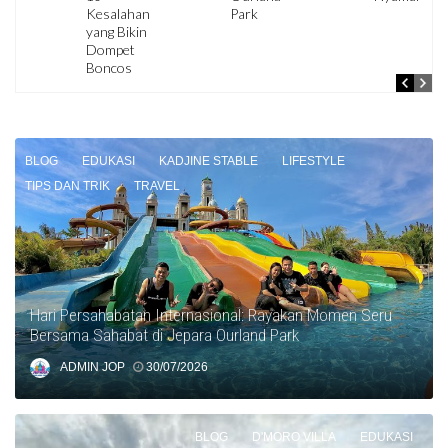
Kesalahan
Park
yang Bikin
Dompet
Boncos
BLOG
EDUKASI
KADJINE STABLE
LIFESTYLE
TIPS DAN TRIK
TRAVEL
Hari Persahabatan Internasional: Rayakan Momen Seru
Bersama Sahabat di Jepara Ourland Park
ADMIN JOP
30/07/2026
BLOG
D'MORO VILLA
EDUKASI