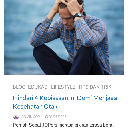
BLOG
EDUKASI
LIFESTYLE
TIPS DAN TRIK
Hindari 4 Kebiasaan Ini Demi Menjaga
Kesehatan Otak
ADMIN JOP
31/05/2026
Pernah Sobat JOPers merasa pikiran terasa berat,