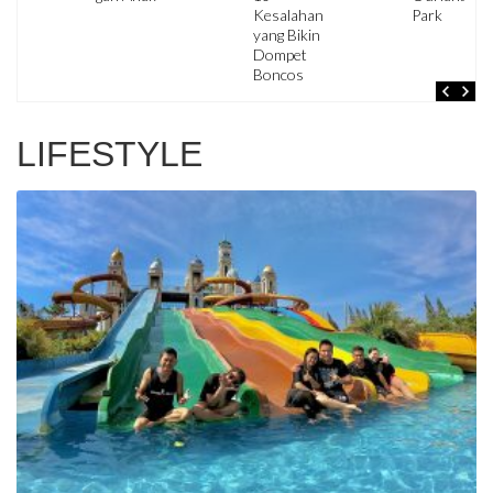
i
Kesalahan
Park
yang Bikin
Dompet
Boncos
LIFESTYLE