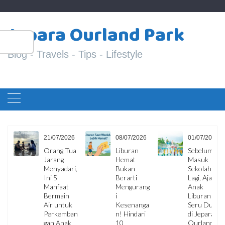
Skip
S
to
Jepara Ourland Park
fo
content
Blog - Travels - Tips - Lifestyle
6
21/07/2026
08/07/2026
01/07/2026
Orang Tua
Liburan
Sebelum
a
Jarang
Hemat
Masuk
Menyadari,
Bukan
Sekolah
io
Ini 5
Berarti
Lagi, Ajak
Manfaat
Mengurang
Anak
Bermain
i
Liburan
Air untuk
Kesenanga
Seru Dulu
Perkemban
n! Hindari
di Jepara
gan Anak
10
Ourland