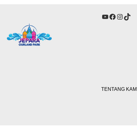
YouTube
Faceboo
Insta
Tik
TENTANG KAM