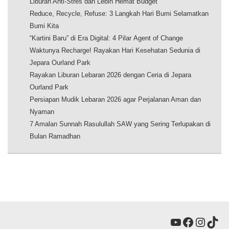
Liburan Anti-Stres dan Lebih Hemat Budget
Reduce, Recycle, Refuse: 3 Langkah Hari Bumi Selamatkan
Bumi Kita
“Kartini Baru” di Era Digital: 4 Pilar Agent of Change
Waktunya Recharge! Rayakan Hari Kesehatan Sedunia di
Jepara Ourland Park
Rayakan Liburan Lebaran 2026 dengan Ceria di Jepara
Ourland Park
Persiapan Mudik Lebaran 2026 agar Perjalanan Aman dan
Nyaman
7 Amalan Sunnah Rasulullah SAW yang Sering Terlupakan di
Bulan Ramadhan
YouTube
Faceboo
Insta
Tik