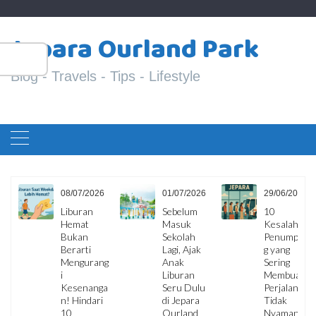
Skip
S
to
Jepara Ourland Park
fo
content
Blog - Travels - Tips - Lifestyle
6
08/07/2026
01/07/2026
29/06/2026
ua
Liburan
Sebelum
10
Hemat
Masuk
Kesalahan
i,
Bukan
Sekolah
Penumpan
Berarti
Lagi, Ajak
g yang
Mengurang
Anak
Sering
i
Liburan
Membuat
Kesenanga
Seru Dulu
Perjalanan
an
n! Hindari
di Jepara
Tidak
10
Ourland
Nyaman