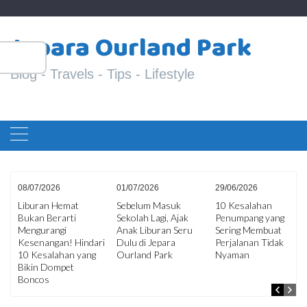
Skip
S
to
Jepara Ourland Park
fo
content
Blog - Travels - Tips - Lifestyle
08/07/2026
01/07/2026
29/06/2026
Liburan Hemat
Sebelum Masuk
10 Kesalahan
Bukan Berarti
Sekolah Lagi, Ajak
Penumpang yang
ir
Mengurangi
Anak Liburan Seru
Sering Membuat
an
Kesenangan! Hindari
Dulu di Jepara
Perjalanan Tidak
10 Kesalahan yang
Ourland Park
Nyaman
Bikin Dompet
Boncos