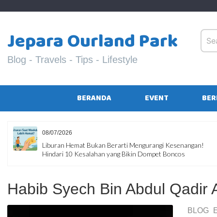
Skip
to
content
Jepara Ourland Park
Blog - Travels - Tips - Lifestyle
BERANDA
EVENT
BER
08/07/2026
Liburan Hemat Bukan Berarti Mengurangi Kesenangan!
Hindari 10 Kesalahan yang Bikin Dompet Boncos
Habib Syech Bin Abdul Qadir 
BLOG