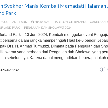
h Syekher Mania Kembali Memadati Halaman 
nd Park
RA OURLAND PARK
28/06/2024
HABIB SYECH BIN ABDUL QADIR ASS
URLAND PARK
PENGAJIAN DAN SHOLAWAT 2024
Ourland Park – 13 Juni 2024, Kembali menggelar event Pengaji
t bersama dalam rangka memperingati Haul ke-6 pendiri Jepar
apak Drs. H. Ahmad Turmudzi. Dimana pada Pengajian dan Shol
liki warna yang berbeda dari Pengajian dah Sholawat yang per
ahun sebelumnya. Karena dapat menghadirkan beberapa tokoh 
LENGKAPNYA