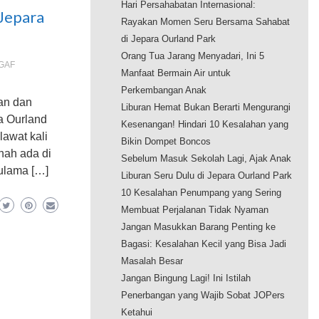
Hari Persahabatan Internasional:
Jepara
Rayakan Momen Seru Bersama Sahabat
di Jepara Ourland Park
Orang Tua Jarang Menyadari, Ini 5
EGAF
Manfaat Bermain Air untuk
Perkembangan Anak
an dan
Liburan Hemat Bukan Berarti Mengurangi
a Ourland
Kesenangan! Hindari 10 Kesalahan yang
awat kali
Bikin Dompet Boncos
nah ada di
Sebelum Masuk Sekolah Lagi, Ajak Anak
ulama […]
Liburan Seru Dulu di Jepara Ourland Park
10 Kesalahan Penumpang yang Sering
Membuat Perjalanan Tidak Nyaman
Jangan Masukkan Barang Penting ke
Bagasi: Kesalahan Kecil yang Bisa Jadi
Masalah Besar
Jangan Bingung Lagi! Ini Istilah
Penerbangan yang Wajib Sobat JOPers
Ketahui