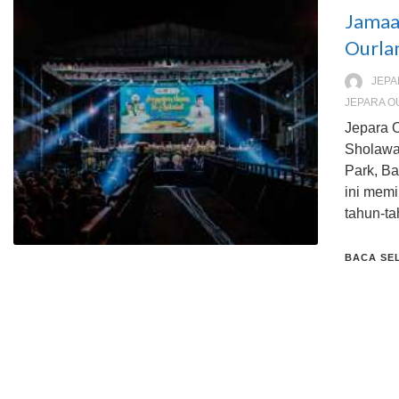
Jamaa
Ourla
JEPA
JEPARA O
Jepara 
Sholawa
Park, B
ini memi
tahun-t
BACA SE