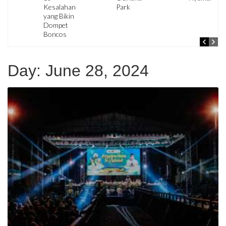
Kesalahan
Park
yang Bikin
Dompet
Boncos
Day:
June 28, 2024