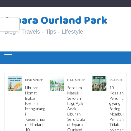
Skip
S
to
Jepara Ourland Park
fo
content
Blog - Travels - Tips - Lifestyle
6
08/07/2026
01/07/2026
29/06/2026
ua
Liburan
Sebelum
10
Hemat
Masuk
Kesalahan
i,
Bukan
Sekolah
Penumpan
Berarti
Lagi, Ajak
g yang
Mengurang
Anak
Sering
i
Liburan
Membuat
Kesenanga
Seru Dulu
Perjalanan
an
n! Hindari
di Jepara
Tidak
10
Ourland
Nyaman