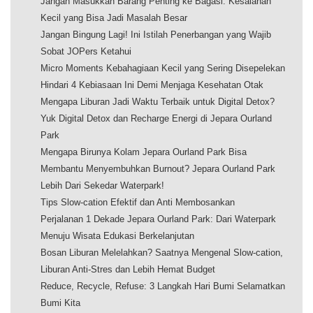
Jangan Masukkan Barang Penting ke Bagasi: Kesalahan
Kecil yang Bisa Jadi Masalah Besar
Jangan Bingung Lagi! Ini Istilah Penerbangan yang Wajib
Sobat JOPers Ketahui
Micro Moments Kebahagiaan Kecil yang Sering Disepelekan
Hindari 4 Kebiasaan Ini Demi Menjaga Kesehatan Otak
Mengapa Liburan Jadi Waktu Terbaik untuk Digital Detox?
Yuk Digital Detox dan Recharge Energi di Jepara Ourland
Park
Mengapa Birunya Kolam Jepara Ourland Park Bisa
Membantu Menyembuhkan Burnout? Jepara Ourland Park
Lebih Dari Sekedar Waterpark!
Tips Slow-cation Efektif dan Anti Membosankan
Perjalanan 1 Dekade Jepara Ourland Park: Dari Waterpark
Menuju Wisata Edukasi Berkelanjutan
Bosan Liburan Melelahkan? Saatnya Mengenal Slow-cation,
Liburan Anti-Stres dan Lebih Hemat Budget
Reduce, Recycle, Refuse: 3 Langkah Hari Bumi Selamatkan
Bumi Kita