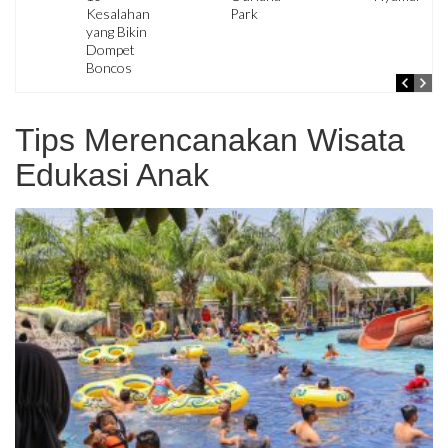
Kesalahan
Park
yang Bikin
Dompet
Boncos
Tips Merencanakan Wisata
Edukasi Anak