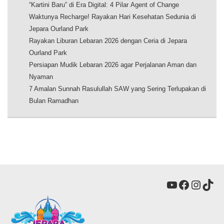
“Kartini Baru” di Era Digital: 4 Pilar Agent of Change
Waktunya Recharge! Rayakan Hari Kesehatan Sedunia di
Jepara Ourland Park
Rayakan Liburan Lebaran 2026 dengan Ceria di Jepara
Ourland Park
Persiapan Mudik Lebaran 2026 agar Perjalanan Aman dan
Nyaman
7 Amalan Sunnah Rasulullah SAW yang Sering Terlupakan di
Bulan Ramadhan
YouTube
Faceboo
Insta
Tik