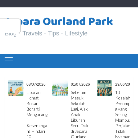
Skip
S
to
Jepara Ourland Park
fo
content
Blog - Travels - Tips - Lifestyle
6
08/07/2026
01/07/2026
29/06/2026
ua
Liburan
Sebelum
10
Hemat
Masuk
Kesalahan
i,
Bukan
Sekolah
Penumpan
Berarti
Lagi, Ajak
g yang
Mengurang
Anak
Sering
i
Liburan
Membuat
Kesenanga
Seru Dulu
Perjalanan
an
n! Hindari
di Jepara
Tidak
10
Ourland
Nyaman