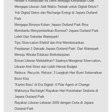
Hindari 4 Kebiasaan Ini Demi Menjaga Kesehatan Otak
Mengapa Liburan Jadi Waktu Terbaik untuk Digital Detox?
Yuk Digital Detox dan Recharge Energi di Jepara Ourland
Park
Mengapa Birunya Kolam Jepara Ourland Park Bisa
Membantu Menyembuhkan Burnout? Jepara Ourland Park
Lebih Dari Sekedar Waterpark!
Tips Slow-cation Efektif dan Anti Membosankan
Perjalanan 1 Dekade Jepara Ourland Park: Dari Waterpark
Menuju Wisata Edukasi Berkelanjutan
Bosan Liburan Melelahkan? Saatnya Mengenal Slow-cation,
Liburan Anti-Stres dan Lebih Hemat Budget
Reduce, Recycle, Refuse: 3 Langkah Hari Bumi Selamatkan
Bumi Kita
“Kartini Baru” di Era Digital: 4 Pilar Agent of Change
Waktunya Recharge! Rayakan Hari Kesehatan Sedunia di
Jepara Ourland Park
Rayakan Liburan Lebaran 2026 dengan Ceria di Jepara
Ourland Park