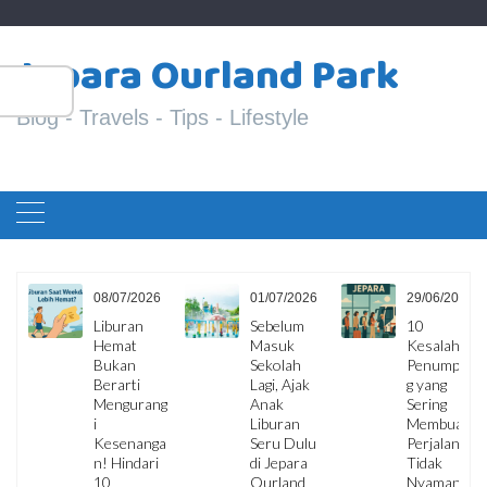
Skip
S
to
Jepara Ourland Park
fo
content
Blog - Travels - Tips - Lifestyle
6
08/07/2026
01/07/2026
29/06/2026
ua
Liburan
Sebelum
10
Hemat
Masuk
Kesalahan
i,
Bukan
Sekolah
Penumpan
Berarti
Lagi, Ajak
g yang
Mengurang
Anak
Sering
i
Liburan
Membuat
Kesenanga
Seru Dulu
Perjalanan
an
n! Hindari
di Jepara
Tidak
10
Ourland
Nyaman