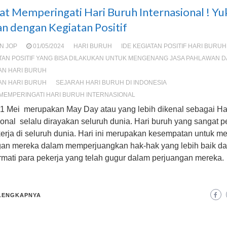
at Memperingati Hari Buruh Internasional ! Yu
n dengan Kegiatan Positif
N JOP
01/05/2024
HARI BURUH
IDE KEGIATAN POSITIF HARI BURUH
ATAN POSITIF YANG BISA DILAKUKAN UNTUK MENGENANG JASA PAHLAWAN 
AN HARI BURUH
AN HARI BURUH
SEJARAH HARI BURUH DI INDONESIA
MEMPERINGATI HARI BURUH INTERNASIONAL
 1 Mei merupakan May Day atau yang lebih dikenal sebagai Ha
ional selalu dirayakan seluruh dunia. Hari buruh yang sangat p
erja di seluruh dunia. Hari ini merupakan kesempatan untuk m
gan mereka dalam memperjuangkan hak-hak yang lebih baik d
mati para pekerja yang telah gugur dalam perjuangan mereka.
LENGKAPNYA