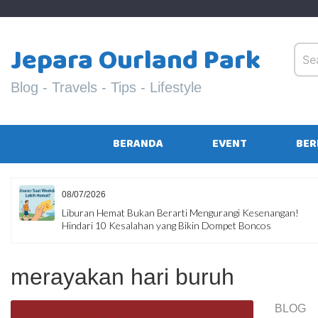
Skip
to
content
Jepara Ourland Park
Blog - Travels - Tips - Lifestyle
BERANDA
EVENT
BER
08/07/2026
Liburan Hemat Bukan Berarti Mengurangi Kesenangan!
Hindari 10 Kesalahan yang Bikin Dompet Boncos
merayakan hari buruh
BLOG