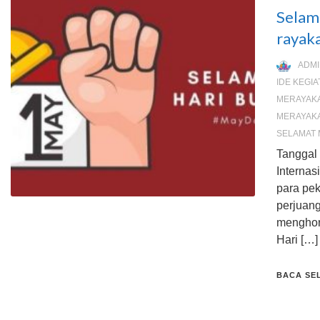
Selam
rayaka
ADMI
IDE KEGI
MERAYAK
MERAYAK
SELAMAT 
Tanggal
Internas
para pek
perjuan
menghor
Hari […]
BACA SE