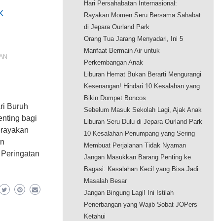
Hari Persahabatan Internasional:
k
Rayakan Momen Seru Bersama Sahabat
di Jepara Ourland Park
Orang Tua Jarang Menyadari, Ini 5
Manfaat Bermain Air untuk
DAN
Perkembangan Anak
Liburan Hemat Bukan Berarti Mengurangi
Kesenangan! Hindari 10 Kesalahan yang
Bikin Dompet Boncos
ri Buruh
Sebelum Masuk Sekolah Lagi, Ajak Anak
enting bagi
Liburan Seru Dulu di Jepara Ourland Park
erayakan
10 Kesalahan Penumpang yang Sering
an
Membuat Perjalanan Tidak Nyaman
 Peringatan
Jangan Masukkan Barang Penting ke
Bagasi: Kesalahan Kecil yang Bisa Jadi
Masalah Besar
Jangan Bingung Lagi! Ini Istilah
Penerbangan yang Wajib Sobat JOPers
Ketahui