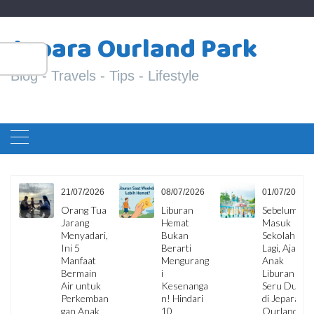
Skip
S
to
Jepara Ourland Park
fo
content
Blog - Travels - Tips - Lifestyle
6
21/07/2026
08/07/2026
01/07/2026
Orang Tua
Liburan
Sebelum
a
Jarang
Hemat
Masuk
Menyadari,
Bukan
Sekolah
io
Ini 5
Berarti
Lagi, Ajak
Manfaat
Mengurang
Anak
Bermain
i
Liburan
Air untuk
Kesenanga
Seru Dulu
Perkemban
n! Hindari
di Jepara
gan Anak
10
Ourland