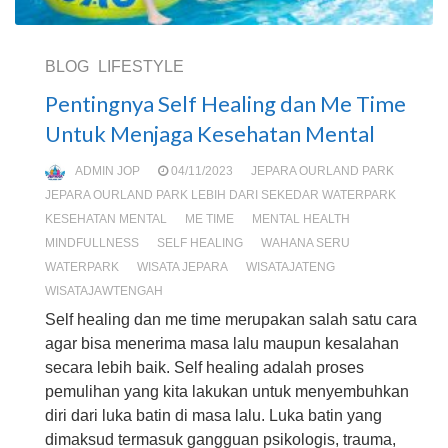
BLOG
LIFESTYLE
Pentingnya Self Healing dan Me Time
Untuk Menjaga Kesehatan Mental
ADMIN JOP
04/11/2023
JEPARA OURLAND PARK
JEPARA OURLAND PARK LEBIH DARI SEKEDAR WATERPARK
KESEHATAN MENTAL
ME TIME
MENTAL HEALTH
MINDFULLNESS
SELF HEALING
WAHANA SERU
WATERPARK
WISATA JEPARA
WISATAJATENG
WISATAJAWTENGAH
Self healing dan me time merupakan salah satu cara
agar bisa menerima masa lalu maupun kesalahan
secara lebih baik. Self healing adalah proses
pemulihan yang kita lakukan untuk menyembuhkan
diri dari luka batin di masa lalu. Luka batin yang
dimaksud termasuk gangguan psikologis, trauma,