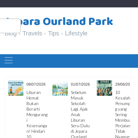
Skip
S
to
Jepara Ourland Park
fo
content
Blog - Travels - Tips - Lifestyle
6
08/07/2026
01/07/2026
29/06/2026
ua
Liburan
Sebelum
10
Hemat
Masuk
Kesalahan
i,
Bukan
Sekolah
Penumpan
Berarti
Lagi, Ajak
g yang
Mengurang
Anak
Sering
i
Liburan
Membuat
Kesenanga
Seru Dulu
Perjalanan
an
n! Hindari
di Jepara
Tidak
10
Ourland
Nyaman