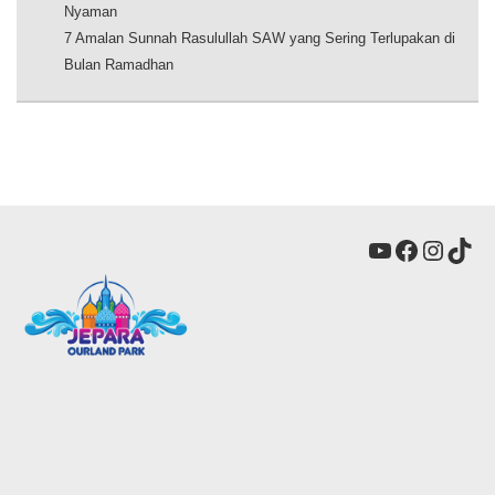
Nyaman
7 Amalan Sunnah Rasulullah SAW yang Sering Terlupakan di
Bulan Ramadhan
YouTube
Faceboo
Insta
Tik