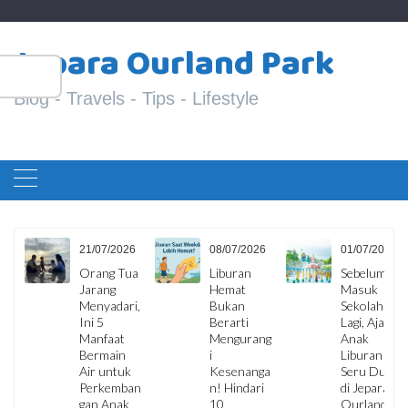
Skip
S
to
Jepara Ourland Park
fo
content
Blog - Travels - Tips - Lifestyle
6
08/07/2026
01/07/2026
29/06/2026
ua
Liburan
Sebelum
10
Hemat
Masuk
Kesalahan
i,
Bukan
Sekolah
Penumpan
Berarti
Lagi, Ajak
g yang
Mengurang
Anak
Sering
i
Liburan
Membuat
Kesenanga
Seru Dulu
Perjalanan
an
n! Hindari
di Jepara
Tidak
10
Ourland
Nyaman