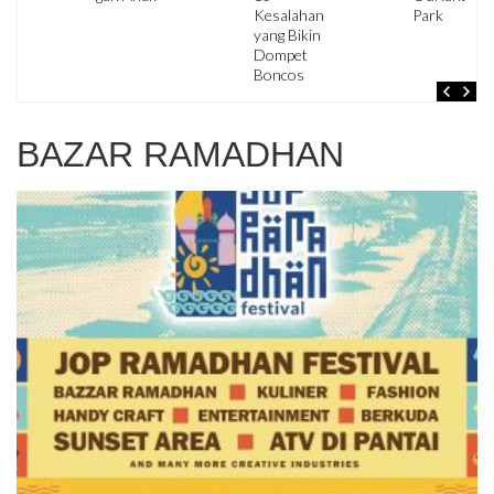
Kesalahan
Park
yang Bikin
Dompet
Boncos
BAZAR RAMADHAN