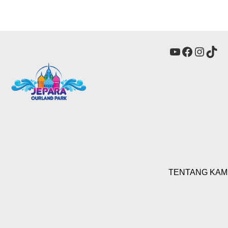
YouTube
Faceboo
Insta
Tik
TENTANG KAM