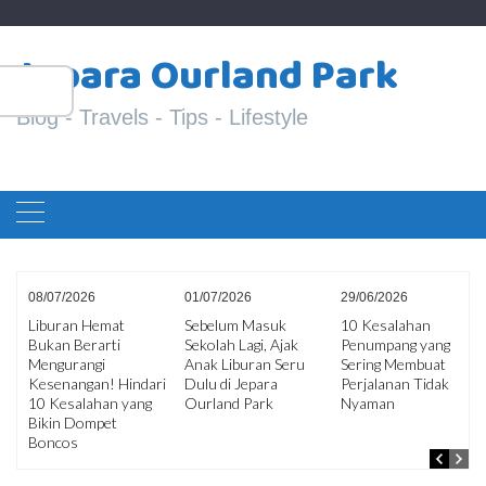
Skip
S
to
Jepara Ourland Park
fo
content
Blog - Travels - Tips - Lifestyle
08/07/2026
01/07/2026
29/06/2026
Liburan Hemat
Sebelum Masuk
10 Kesalahan
Bukan Berarti
Sekolah Lagi, Ajak
Penumpang yang
ir
Mengurangi
Anak Liburan Seru
Sering Membuat
an
Kesenangan! Hindari
Dulu di Jepara
Perjalanan Tidak
10 Kesalahan yang
Ourland Park
Nyaman
Bikin Dompet
Boncos