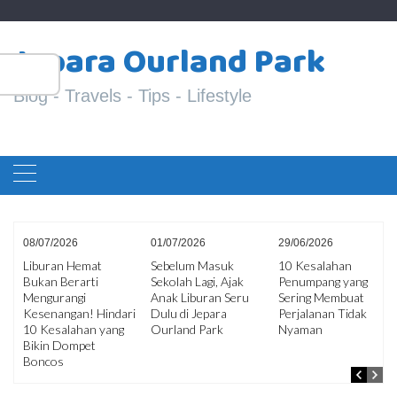
Skip
S
to
Jepara Ourland Park
fo
content
Blog - Travels - Tips - Lifestyle
08/07/2026
01/07/2026
29/06/2026
Liburan Hemat
Sebelum Masuk
10 Kesalahan
Bukan Berarti
Sekolah Lagi, Ajak
Penumpang yang
ir
Mengurangi
Anak Liburan Seru
Sering Membuat
an
Kesenangan! Hindari
Dulu di Jepara
Perjalanan Tidak
10 Kesalahan yang
Ourland Park
Nyaman
Bikin Dompet
Boncos