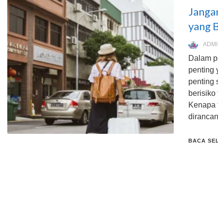
Janga
yang B
ADMI
Dalam p
penting
penting 
berisiko
Kenapa 
diranca
BACA SE