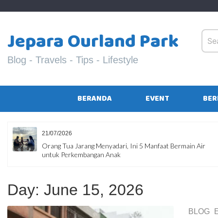
Skip
to
content
Jepara Ourland Park
Blog - Travels - Tips - Lifestyle
BERANDA
EVENT
BER
08/07/2026
, Ini 5 Manfaat Bermain Air
Liburan Hemat Bukan Berart
Hindari 10 Kesalahan yang 
Day:
June 15, 2026
BLOG