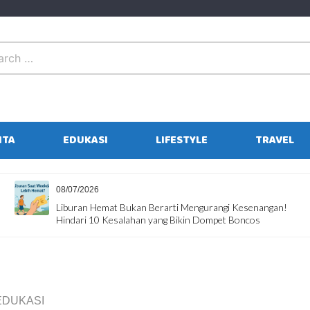
ITA
EDUKASI
LIFESTYLE
TRAVEL
01/07/2026
i Mengurangi Kesenangan!
Sebelum Masuk Sekolah Lagi, 
Bikin Dompet Boncos
Jepara Ourland Park
EDUKASI