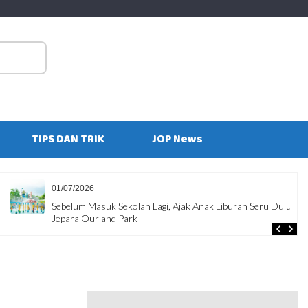
S
fo
TIPS DAN TRIK
JOP News
29/06/2026
Ajak Anak Liburan Seru Dulu di
10 Kesalahan Penumpang yang
Tidak Nyaman