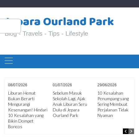
Skip
S
to
Jepara Ourland Park
fo
content
Blog - Travels - Tips - Lifestyle
08/07/2026
01/07/2026
29/06/2026
Liburan Hemat
Sebelum Masuk
10 Kesalahan
Bukan Berarti
Sekolah Lagi, Ajak
Penumpang yang
ir
Mengurangi
Anak Liburan Seru
Sering Membuat
an
Kesenangan! Hindari
Dulu di Jepara
Perjalanan Tidak
10 Kesalahan yang
Ourland Park
Nyaman
Bikin Dompet
Boncos