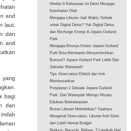
Hindari 4 Kebiasaan Ini Demi Menjaga
ehatan
Kesehatan Otak
un and
Mengapa Liburan Jadi Waktu Terbaik
 laut,
untuk Digital Detox? Yuk Digital Detox
dan Recharge Energi di Jepara Ourland
an dan
Park
un and
Mengapa Birunya Kolam Jepara Ourland
katkan
Park Bisa Membantu Menyembuhkan
Burnout? Jepara Ourland Park Lebih Dari
Sekedar Waterpark!
Tips Slow-cation Efektif dan Anti
a yang
Membosankan
ngkan.
Perjalanan 1 Dekade Jepara Ourland
Park: Dari Waterpark Menuju Wisata
k bagi
Edukasi Berkelanjutan
an dan
Bosan Liburan Melelahkan? Saatnya
 indah
Mengenal Slow-cation, Liburan Anti-Stres
alaman
dan Lebih Hemat Budget
Reduce, Recycle, Refuse: 3 Langkah Hari