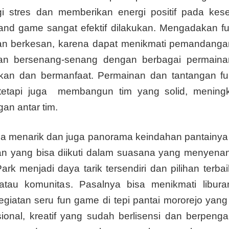
stres dan memberikan energi positif pada kes
n and game sangat efektif dilakukan. Mengadakan f
an berkesan, karena dapat menikmati pemandangan
 dan bersenang-senang dengan berbagai permain
an dan bermanfaat. Permainan dan tantangan f
tetapi juga membangun tim yang solid, mening
gan antar tim.
na menarik dan juga panorama keindahan pantainy
tan yang bisa diikuti dalam suasana yang menyena
 menjadi daya tarik tersendiri dan pilihan terbai
au komunitas. Pasalnya bisa menikmati libur
giatan seru fun game di tepi pantai mororejo yang
onal, kreatif yang sudah berlisensi dan berpeng