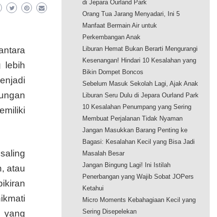
di Jepara Ourland Park
Orang Tua Jarang Menyadari, Ini 5
Manfaat Bermain Air untuk
Perkembangan Anak
antara
Liburan Hemat Bukan Berarti Mengurangi
Kesenangan! Hindari 10 Kesalahan yang
 lebih
Bikin Dompet Boncos
enjadi
Sebelum Masuk Sekolah Lagi, Ajak Anak
kungan
Liburan Seru Dulu di Jepara Ourland Park
10 Kesalahan Penumpang yang Sering
miliki
Membuat Perjalanan Tidak Nyaman
Jangan Masukkan Barang Penting ke
Bagasi: Kesalahan Kecil yang Bisa Jadi
saling
Masalah Besar
Jangan Bingung Lagi! Ini Istilah
, atau
Penerbangan yang Wajib Sobat JOPers
ikiran
Ketahui
ikmati
Micro Moments Kebahagiaan Kecil yang
Sering Disepelekan
n yang