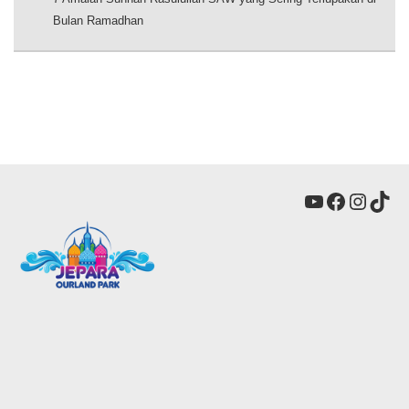
Bulan Ramadhan
YouTube
Faceboo
Insta
Tik