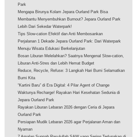
Park
Mengapa Birunya Kolam Jepara Ourland Park Bisa
Membantu Menyembuhkan Burnout? Jepara Ourland Park
Lebih Dari Sekedar Waterpark!
Tips Slow-cation Efektif dan Anti Membosankan
Perjalanan 1 Dekade Jepara Ourland Park: Dari Waterpark
Menuju Wisata Edukasi Berkelanjutan
Bosan Liburan Melelahkan? Saatnya Mengenal Slow-cation,
Liburan Anti-Stres dan Lebih Hemat Budget
Reduce, Recycle, Refuse: 3 Langkah Hari Bumi Selamatkan
Bumi Kita
“Kartini Baru” di Era Digital: 4 Pilar Agent of Change
Waktunya Recharge! Rayakan Hari Kesehatan Sedunia di
Jepara Ourland Park
Rayakan Liburan Lebaran 2026 dengan Ceria di Jepara
Ourland Park
Persiapan Mudik Lebaran 2026 agar Perjalanan Aman dan
Nyaman
7 Amalan Sunnah Rasulullah SAW yang Sering Terlupakan di