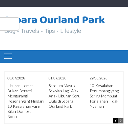
Skip
S
to
Jepara Ourland Park
fo
content
Blog - Travels - Tips - Lifestyle
08/07/2026
01/07/2026
29/06/2026
Liburan Hemat
Sebelum Masuk
10 Kesalahan
Bukan Berarti
Sekolah Lagi, Ajak
Penumpang yang
ir
Mengurangi
Anak Liburan Seru
Sering Membuat
an
Kesenangan! Hindari
Dulu di Jepara
Perjalanan Tidak
10 Kesalahan yang
Ourland Park
Nyaman
Bikin Dompet
Boncos