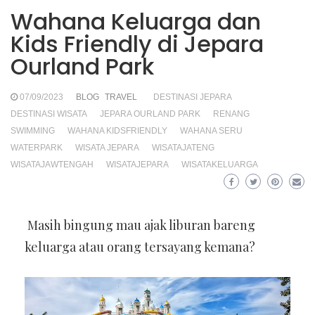
Wahana Keluarga dan
Kids Friendly di Jepara
Ourland Park
07/09/2023
BLOG
TRAVEL
DESTINASI JEPARA
DESTINASI WISATA
JEPARA OURLAND PARK
RENANG
SWIMMING
WAHANA KIDSFRIENDLY
WAHANA SERU
WATERPARK
WISATA JEPARA
WISATAJATENG
WISATAJAWTENGAH
WISATAJEPARA
WISATAKELUARGA
Masih bingung mau ajak liburan bareng
keluarga atau orang tersayang kemana?