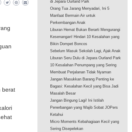
di Jepara Ourland Park
Orang Tua Jarang Menyadari, Ini 5
Manfaat Bermain Air untuk
Perkembangan Anak
yang
Liburan Hemat Bukan Berarti Mengurangi
Kesenangan! Hindari 10 Kesalahan yang
Bikin Dompet Boncos
guan
Sebelum Masuk Sekolah Lagi, Ajak Anak
Liburan Seru Dulu di Jepara Ourland Park
10 Kesalahan Penumpang yang Sering
Membuat Perjalanan Tidak Nyaman
Jangan Masukkan Barang Penting ke
Bagasi: Kesalahan Kecil yang Bisa Jadi
 berat
Masalah Besar
Jangan Bingung Lagi! Ini Istilah
alori
Penerbangan yang Wajib Sobat JOPers
Ketahui
sehat
Micro Moments Kebahagiaan Kecil yang
Sering Disepelekan