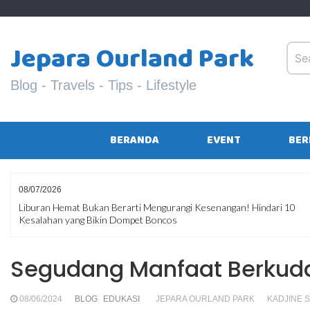
Skip
to
content
Jepara Ourland Park
Blog - Travels - Tips - Lifestyle
BERANDA
EVENT
BER
08/07/2026
Liburan Hemat Bukan Berarti Mengurangi Kesenangan! Hindari 10
Kesalahan yang Bikin Dompet Boncos
Segudang Manfaat Berkuda
08/06/2024
BLOG
EDUKASI
JEPARA OURLAND PARK
KADJINE 