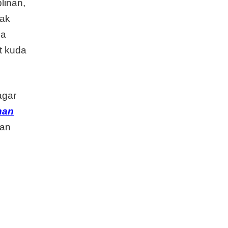
linan,
dak
ga
t kuda
agar
han
gan