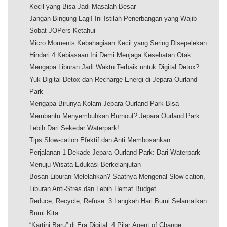
Kecil yang Bisa Jadi Masalah Besar
Jangan Bingung Lagi! Ini Istilah Penerbangan yang Wajib
Sobat JOPers Ketahui
Micro Moments Kebahagiaan Kecil yang Sering Disepelekan
Hindari 4 Kebiasaan Ini Demi Menjaga Kesehatan Otak
Mengapa Liburan Jadi Waktu Terbaik untuk Digital Detox?
Yuk Digital Detox dan Recharge Energi di Jepara Ourland
Park
Mengapa Birunya Kolam Jepara Ourland Park Bisa
Membantu Menyembuhkan Burnout? Jepara Ourland Park
Lebih Dari Sekedar Waterpark!
Tips Slow-cation Efektif dan Anti Membosankan
Perjalanan 1 Dekade Jepara Ourland Park: Dari Waterpark
Menuju Wisata Edukasi Berkelanjutan
Bosan Liburan Melelahkan? Saatnya Mengenal Slow-cation,
Liburan Anti-Stres dan Lebih Hemat Budget
Reduce, Recycle, Refuse: 3 Langkah Hari Bumi Selamatkan
Bumi Kita
“Kartini Baru” di Era Digital: 4 Pilar Agent of Change