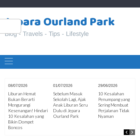
Skip
S
to
Jepara Ourland Park
fo
content
Blog - Travels - Tips - Lifestyle
08/07/2026
01/07/2026
29/06/2026
Liburan Hemat
Sebelum Masuk
10 Kesalahan
Bukan Berarti
Sekolah Lagi, Ajak
Penumpang yang
ir
Mengurangi
Anak Liburan Seru
Sering Membuat
an
Kesenangan! Hindari
Dulu di Jepara
Perjalanan Tidak
10 Kesalahan yang
Ourland Park
Nyaman
Bikin Dompet
Boncos