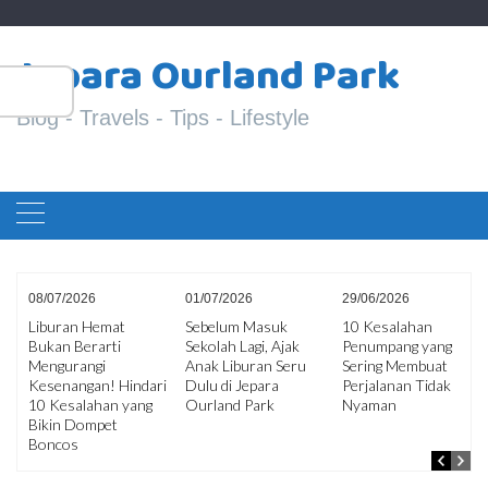
Skip
S
to
Jepara Ourland Park
fo
content
Blog - Travels - Tips - Lifestyle
08/07/2026
01/07/2026
29/06/2026
Liburan Hemat
Sebelum Masuk
10 Kesalahan
Bukan Berarti
Sekolah Lagi, Ajak
Penumpang yang
ir
Mengurangi
Anak Liburan Seru
Sering Membuat
an
Kesenangan! Hindari
Dulu di Jepara
Perjalanan Tidak
10 Kesalahan yang
Ourland Park
Nyaman
Bikin Dompet
Boncos