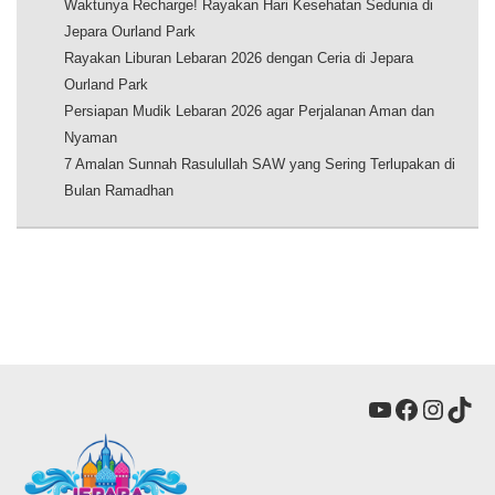
Waktunya Recharge! Rayakan Hari Kesehatan Sedunia di
Jepara Ourland Park
Rayakan Liburan Lebaran 2026 dengan Ceria di Jepara
Ourland Park
Persiapan Mudik Lebaran 2026 agar Perjalanan Aman dan
Nyaman
7 Amalan Sunnah Rasulullah SAW yang Sering Terlupakan di
Bulan Ramadhan
YouTube
Faceboo
Insta
Tik