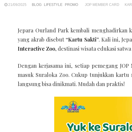
21/09/2025
BLOG
LIFESTYLE
PROMO
JOP MEMBER CARD
KAR
Jepara Ourland Park kembali menghadirkan 
yang akrab disebut
“Kartu Sakti”
. Kali ini, J
Interactive Zoo
, destinasi wisata edukasi satw
Dengan kerjasama ini, setiap pemegang JO
masuk Suraloka Zoo. Cukup tunjukkan kartu 
langsung bisa dinikmati. Mudah dan praktis!