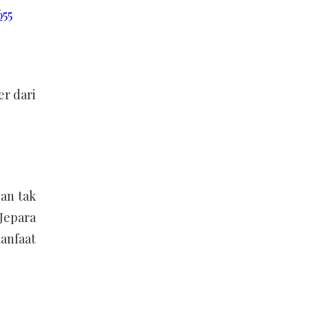
655
er dari
dan tak
 Jepara
anfaat