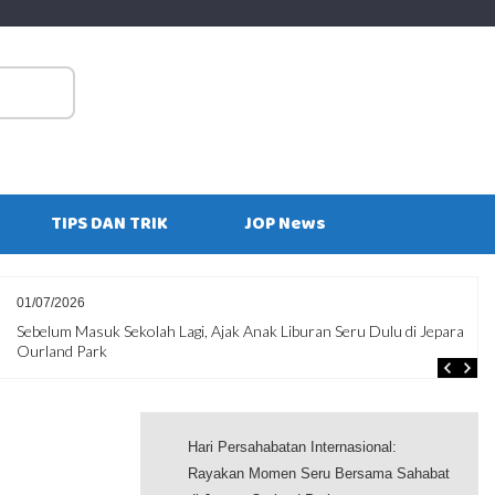
S
fo
TIPS DAN TRIK
JOP News
29/06/2026
ra
10 Kesalahan Penumpang yang Sering Membuat Perjalanan Tidak
Nyaman
Hari Persahabatan Internasional:
Rayakan Momen Seru Bersama Sahabat