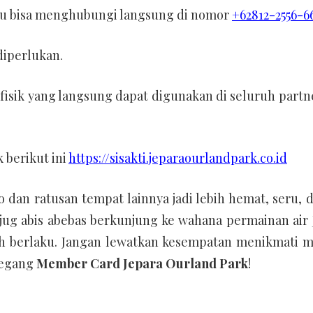
tau bisa menghubungi langsung di nomor
+62812-2556-6
diperlukan.
fisik yang langsung dapat digunakan di seluruh partn
k berikut ini
https://sisakti.jeparaourlandpark.co.id
o dan ratusan tempat lainnya jadi lebih hemat, seru, 
 jug abis abebas berkunjung ke wahana permainan air
ih berlaku. Jangan lewatkan kesempatan menikmati m
megang
Member Card Jepara Ourland Park
!