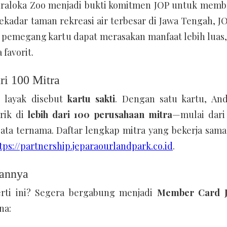
Suraloka Zoo menjadi bukti komitmen JOP untuk memb
kadar taman rekreasi air terbesar di Jawa Tengah, J
 pemegang kartu dapat merasakan manfaat lebih luas,
 favorit.
ri 100 Mitra
 layak disebut
kartu sakti
. Dengan satu kartu, And
rik di
lebih dari 100 perusahaan mitra
—mulai dari 
sata ternama. Daftar lengkap mitra yang bekerja sam
tps://partnership.jeparaourlandpark.co.id
.
gannya
erti ini? Segera bergabung menjadi
Member Card J
na: