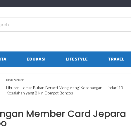
ITA
EDUKASI
LIFESTYLE
TRAVEL
01/07/2026
10
Sebelum Masuk Sekolah Lagi, Ajak Anak Liburan Seru Dulu di Jepa
Ourland Park
engan Member Card Jepara
oo