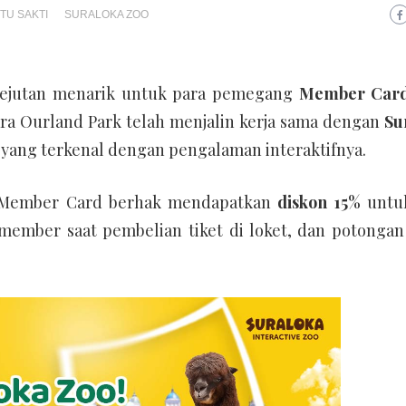
TU SAKTI
SURALOKA ZOO
kejutan menarik untuk para pemegang
Member Car
epara Ourland Park telah menjalin kerja sama dengan
Su
a yang terkenal dengan pengalaman interaktifnya.
P Member Card berhak mendapatkan
diskon 15%
untuk
member saat pembelian tiket di loket, dan potongan