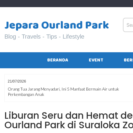
Skip
to
content
Jepara Ourland Park
Blog - Travels - Tips - Lifestyle
BERANDA
EVENT
BER
08/07/2026
Liburan Hemat Bukan Berarti Mengurangi Kesenangan! Hindari 
Kesalahan yang Bikin Dompet Boncos
Liburan Seru dan Hemat d
Ourland Park di Suraloka Z