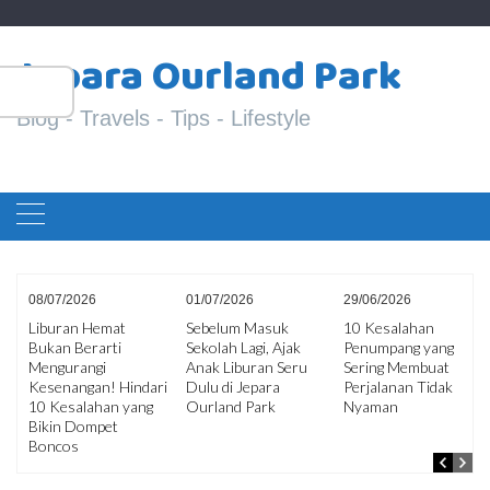
Skip
S
to
Jepara Ourland Park
fo
content
Blog - Travels - Tips - Lifestyle
08/07/2026
01/07/2026
29/06/2026
Liburan Hemat
Sebelum Masuk
10 Kesalahan
Bukan Berarti
Sekolah Lagi, Ajak
Penumpang yang
ir
Mengurangi
Anak Liburan Seru
Sering Membuat
an
Kesenangan! Hindari
Dulu di Jepara
Perjalanan Tidak
10 Kesalahan yang
Ourland Park
Nyaman
Bikin Dompet
Boncos