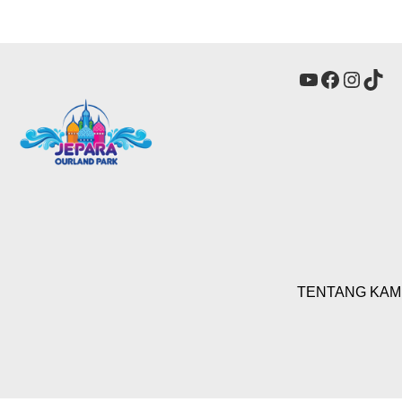
YouTube
Faceboo
Insta
Tik
TENTANG KAM