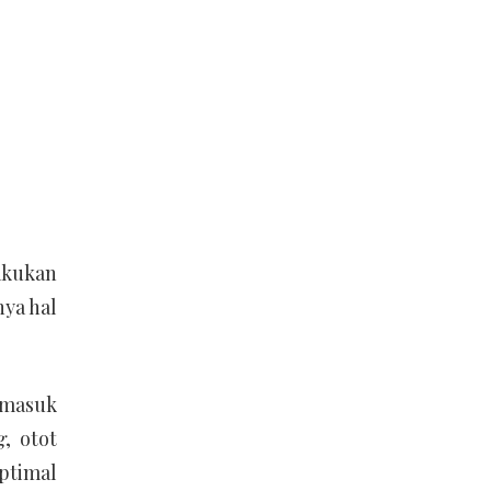
kukan
ya hal
rmasuk
g
, otot
ptimal