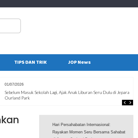
S
fo
TIPS DAN TRIK
JOP News
29/06/2026
10 Kesalahan Penumpang yang Sering Membuat Perjalanan Tidak
Nyaman
hkan
Hari Persahabatan Internasional:
Rayakan Momen Seru Bersama Sahabat