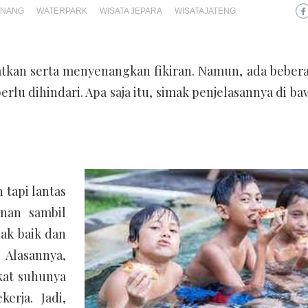
ENANG
WATERPARK
WISATA JEPARA
WISATAJATENG
kan serta menyenangkan fikiran. Namun, ada bebera
rlu dihindari. Apa saja itu, simak penjelasannya di ba
tapi lantas
nan sambil
dak baik dan
 Alasannya,
kat suhunya
erja. Jadi,