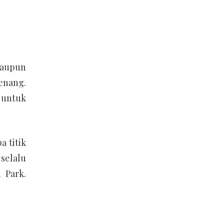
laupun
enang.
 untuk
a titik
selalu
 Park.