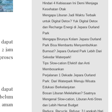
Hindari 4 Kebiasaan Ini Demi Menjaga
Kesehatan Otak
Mengapa Liburan Jadi Waktu Terbaik
untuk Digital Detox? Yuk Digital Detox
dan Recharge Energi di Jepara Ourland
Park
Mengapa Birunya Kolam Jepara Ourland
 dapat
Park Bisa Membantu Menyembuhkan
 2 jam
Burnout? Jepara Ourland Park Lebih Dari
proses
Sekedar Waterpark!
Tips Slow-cation Efektif dan Anti
Membosankan
Perjalanan 1 Dekade Jepara Ourland
Park: Dari Waterpark Menuju Wisata
Edukasi Berkelanjutan
 dapat
Bosan Liburan Melelahkan? Saatnya
ebelum
Mengenal Slow-cation, Liburan Anti-Stres
n aman
dan Lebih Hemat Budget
Reduce, Recycle, Refuse: 3 Langkah Hari