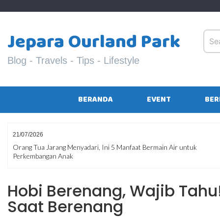
Skip
to
content
Jepara Ourland Park
Blog - Travels - Tips - Lifestyle
BERANDA
EVENT
BER
08/07/2026
Liburan Hemat Bukan Berarti Mengurangi Kesenangan! Hindari 10
Kesalahan yang Bikin Dompet Boncos
Hobi Berenang, Wajib Tahu!
Saat Berenang