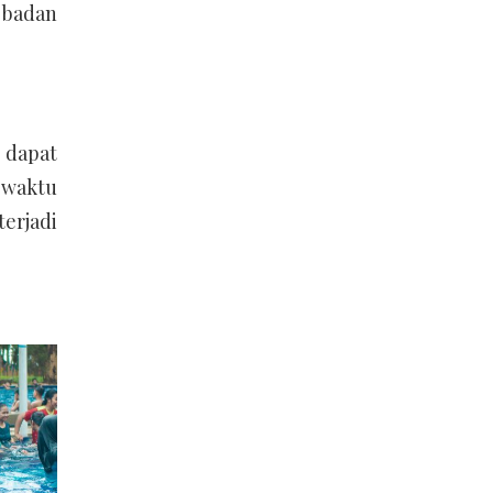
 badan
 dapat
-waktu
erjadi