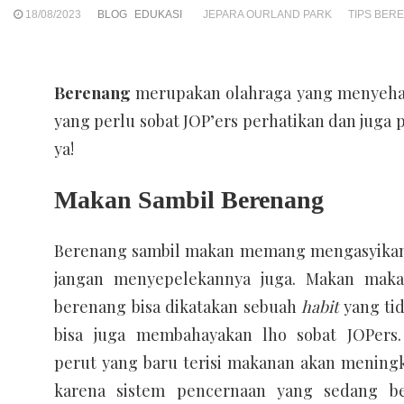
18/08/2023
BLOG
EDUKASI
JEPARA OURLAND PARK
TIPS BER
Berenang
merupakan olahraga yang menyehat
yang perlu sobat JOP’ers perhatikan dan juga pe
ya!
Makan Sambil Berenang
Berenang sambil makan memang mengasyikan 
jangan menyepelekannya juga. Makan maka
berenang bisa dikatakan sebuah
habit
yang ti
bisa juga membahayakan lho sobat JOPers.
perut yang baru terisi makanan akan mening
karena sistem pencernaan yang sedang bek