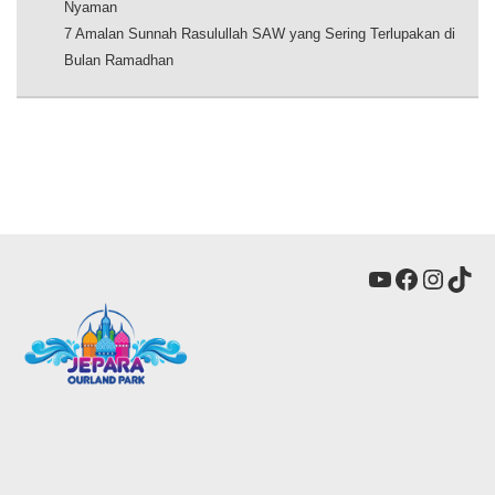
Nyaman
7 Amalan Sunnah Rasulullah SAW yang Sering Terlupakan di
Bulan Ramadhan
YouTube
Faceboo
Insta
Tik