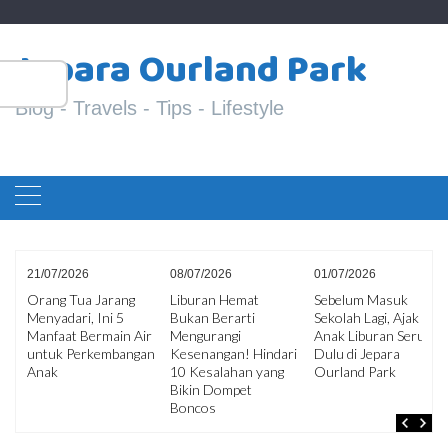
Skip
S
to
Jepara Ourland Park
fo
content
Blog - Travels - Tips - Lifestyle
08/07/2026
01/07/2026
29/06/2026
Liburan Hemat
Sebelum Masuk
10 Kesalahan
Bukan Berarti
Sekolah Lagi, Ajak
Penumpang yang
ir
Mengurangi
Anak Liburan Seru
Sering Membuat
an
Kesenangan! Hindari
Dulu di Jepara
Perjalanan Tidak
10 Kesalahan yang
Ourland Park
Nyaman
Bikin Dompet
Boncos