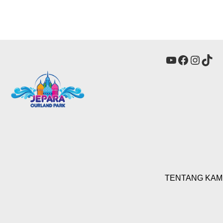
YouTube
Faceboo
Insta
Tik
TENTANG KAM