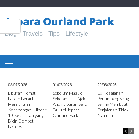
Skip
S
to
Jepara Ourland Park
fo
content
Blog - Travels - Tips - Lifestyle
08/07/2026
01/07/2026
29/06/2026
Liburan Hemat
Sebelum Masuk
10 Kesalahan
Bukan Berarti
Sekolah Lagi, Ajak
Penumpang yang
ir
Mengurangi
Anak Liburan Seru
Sering Membuat
an
Kesenangan! Hindari
Dulu di Jepara
Perjalanan Tidak
10 Kesalahan yang
Ourland Park
Nyaman
Bikin Dompet
Boncos